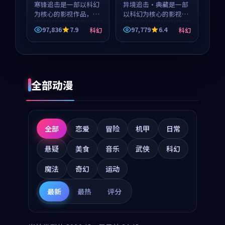
寒锋追击是一部以科幻
等
异境追击·典藏是一部
为核心的影视作品，围
以科幻为核心的影视作
绕危机、反转与人物成
品，围绕危机、反转与
97,836
7.9
97,779
6.4
科幻
科幻
长展开，整体节奏紧
人物成长展开，整体节
凑，值得推荐观看。
奏紧凑，值得推荐观
看。
全部动漫
全部
恋爱
冒险
机甲
日常
悬疑
美食
音乐
武侠
科幻
魔法
奇幻
运动
最新
最热
评分