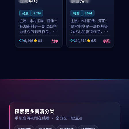
狂潮审判
暴雪指令
连载中
动漫
2024
电影
2024
主演：
木村拓哉、雷佳音
主演：
木村拓哉、河正宇
等
狂潮审判是一部以战争
等
暴雪指令是一部以悬疑
为核心的影视作品，围
为核心的影视作品，围
绕危机、反转与人物成
绕危机、反转与人物成
6,496
6.1
84,373
6.5
战争
悬疑
长展开，整体节奏紧
长展开，整体节奏紧
凑，值得推荐观看。
凑，值得推荐观看。
探索更多高清分类
手机高清视频在线看 · 全分区一键直达