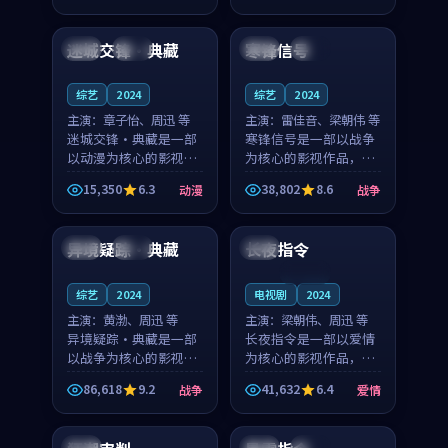
99:01
99:56
凑，值得推荐观看。
奏紧凑，值得推荐观
看。
迷城交锋·典藏
寒锋信号
中国
高分
中国
院线
综艺
2024
综艺
2024
主演：
章子怡、周迅 等
主演：
雷佳音、梁朝伟 等
迷城交锋·典藏是一部
寒锋信号是一部以战争
以动漫为核心的影视作
为核心的影视作品，围
品，围绕危机、反转与
绕危机、反转与人物成
15,350
6.3
38,802
8.6
动漫
战争
人物成长展开，整体节
长展开，整体节奏紧
99:14
99:59
奏紧凑，值得推荐观
凑，值得推荐观看。
看。
异境疑踪·典藏
长夜指令
中国
完结
美国
连载中
综艺
2024
电视剧
2024
主演：
黄渤、周迅 等
主演：
梁朝伟、周迅 等
异境疑踪·典藏是一部
长夜指令是一部以爱情
以战争为核心的影视作
为核心的影视作品，围
品，围绕危机、反转与
绕危机、反转与人物成
86,618
9.2
41,632
6.4
战争
爱情
人物成长展开，整体节
长展开，整体节奏紧
99:24
92:10
奏紧凑，值得推荐观
凑，值得推荐观看。
看。
韩国
中国
高分