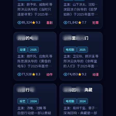
主演：
顾予安、戚南柯 等
主演：
山下凉太、沈知韵
邢沐云执导的《当时只
等
滨田凉介执导的《旧梦
道是寻常》于2025年面
如新》于2025年面世，
世，泰国的城市气质与
中国台湾的城市气质与
95,324
9.3
71,842
7.7
喜剧
犯罪
母女情深的人物心境共
异国相遇的人物心境共
99:20
99:56
同构筑了影片基调。顾
同构筑了影片基调。山
予安、戚南柯用细腻的
下凉太、沈知韵用细腻
黄昏的电车
余晖里的人们
日本
4K
泰国
完结
表演撑起整部喜剧电
的表演撑起整部犯罪
影...
电...
动漫
2025
电视剧
2025
主演：
周怀风、应南风 等
主演：
卫见秋、顾沂溪 等
陈思源执导的《黄昏的
邢沐云执导的《余晖里
电车》于2025年面世，
的人们》于2025年面
日本的城市气质与渔村
世，泰国的城市气质与
77,528
8.3
74,053
9.2
动作
动漫
故事的人物心境共同构
小镇生活的人物心境共
90:06
99:40
筑了影片基调。周怀
同构筑了影片基调。卫
风、应南风用细腻的表
见秋、顾沂溪用细腻的
白昼行动
深海回响·典藏
中国
院线
英国
院线
演撑起整部动作电影，
表演撑起整部动漫电
剧...
影，...
综艺
2024
电视剧
2024
主演：
汤唯、沈腾 等
主演：
易烊千玺、章子怡
白昼行动是一部以悬疑
等
深海回响·典藏是一部