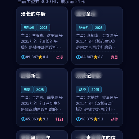
99:16
99:52
当前类型共
3000
部，展示前
24
部
漫长的午后
城市童话
中国
高分
美国
院线
电视剧
2025
纪录片
2025
主演：
李宥真、谢承南 等
主演：
蒋知南、金泰浩 等
2025年的《漫长的午
2025年的《城市童话》
后》是钱亦舒再度打磨
是余之言再度打磨的喜
的动漫佳作。中国大陆
剧佳作。美国的取景与
89,347
8.4
84,867
8.8
动漫
喜剧
的取景与海岛日常的氛
历史战争的氛围相互成
99:04
99:40
围相互成就，李宥真与
就，蒋知南与金泰浩的
谢承南的对手戏自然克
对手戏自然克制，让整
旧巷新生
双城记新版
英国
完结
中国
独播
制，让整部影片在悬念
部影片在悬念与温度
与...
之...
电影
2025
动漫
2025
主演：
余之言、季棠夏 等
主演：
苏柏然、樊清晏 等
2025年的《旧巷新生》
2025年的《双城记新
是金正勋再度打磨的科
版》是钱亦舒再度打磨
幻佳作。英国的取景与
的动作佳作。中国大陆
65,063
9.2
98,375
9.1
科幻
动作
雨夜物语的氛围相互成
的取景与沙漠探险的氛
99:24
99:36
就，余之言与季棠夏的
围相互成就，苏柏然与
对手戏自然克制，让整
樊清晏的对手戏自然克
暑期里的列车
一封来自首尔的信
中国
杜比
韩国
热播
部影片在悬念与温度
制，让整部影片在悬念