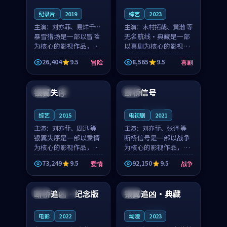
纪录片
2019
综艺
2023
主演：
刘亦菲、易烊千玺
主演：
木村拓哉、黄渤 等
等
暴雪猎场是一部以冒险
无名航线·典藏是一部
为核心的影视作品，围
以喜剧为核心的影视作
绕危机、反转与人物成
品，围绕危机、反转与
26,404
9.5
8,565
9.5
冒险
喜剧
长展开，整体节奏紧
人物成长展开，整体节
99:35
99:46
凑，值得推荐观看。
奏紧凑，值得推荐观
看。
银翼失序
断桥信号
中国
完结
中国
连载中
综艺
2015
电视剧
2021
主演：
刘亦菲、周迅 等
主演：
刘亦菲、张译 等
银翼失序是一部以爱情
断桥信号是一部以战争
为核心的影视作品，围
为核心的影视作品，围
绕危机、反转与人物成
绕危机、反转与人物成
73,249
9.5
92,150
9.5
爱情
战争
长展开，整体节奏紧
长展开，整体节奏紧
99:14
99:55
凑，值得推荐观看。
凑，值得推荐观看。
断桥追凶·纪念版
银翼追凶·典藏
美国
院线
法国
连载中
电影
2022
动漫
2023