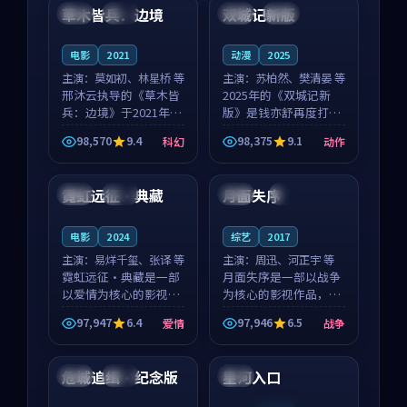
沈意林的对手戏自然克
领衔，高若初担任重要
草木皆兵：边境
双城记新版
泰国
独播
中国
独播
制，让整部影片在悬
角色，戚南柯的叙事
念...
节...
电影
2021
动漫
2025
主演：
莫如初、林星桥 等
主演：
苏柏然、樊清晏 等
邢沐云执导的《草木皆
2025年的《双城记新
兵：边境》于2021年面
版》是钱亦舒再度打磨
世，泰国的城市气质与
的动作佳作。中国大陆
98,570
9.4
98,375
9.1
科幻
动作
校园青春的人物心境共
的取景与沙漠探险的氛
99:31
99:07
同构筑了影片基调。莫
围相互成就，苏柏然与
如初、林星桥用细腻的
樊清晏的对手戏自然克
霓虹远征·典藏
月面失序
英国
杜比
泰国
4K
表演撑起整部科幻电
制，让整部影片在悬念
影...
与...
电影
2024
综艺
2017
主演：
易烊千玺、张译 等
主演：
周迅、河正宇 等
霓虹远征·典藏是一部
月面失序是一部以战争
以爱情为核心的影视作
为核心的影视作品，围
品，围绕危机、反转与
绕危机、反转与人物成
97,947
6.4
97,946
6.5
爱情
战争
人物成长展开，整体节
长展开，整体节奏紧
99:02
99:08
奏紧凑，值得推荐观
凑，值得推荐观看。
看。
危城追缉·纪念版
星河入口
韩国
独播
法国
连载中