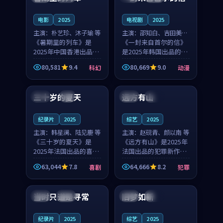
之...
与...
电影
2025
电视剧
2025
主演：
朴艺珍、沐子瑜 等
主演：
邵知白、吉田美琴
《暑期里的列车》是
等
《一封来自首尔的信》
2025年中国香港出品的
是2025年韩国出品的动
科幻新作，主创团队希
漫新作，主创团队希望
80,581
9.4
80,669
9.0
科幻
动漫
望用城市夜归人的故事
用高考往事的故事让观
99:12
99:48
让观众停下来想一想。
众停下来想一想。邵知
朴艺珍领衔，沐子瑜担
白领衔，吉田美琴担任
三十岁的夏天
远方有山
法国
4K
法国
独播
任重要角色，郑书延的
重要角色，谢承南的
叙...
叙...
纪录片
2025
综艺
2025
主演：
韩星澜、陆见鹿 等
主演：
赵砚青、颜以南 等
《三十岁的夏天》是
《远方有山》是2025年
2025年法国出品的喜剧
法国出品的犯罪新作，
新作，主创团队希望用
主创团队希望用高校追
63,044
7.8
64,666
8.2
喜剧
犯罪
深夜电台的故事让观众
梦的故事让观众停下来
99:32
99:08
停下来想一想。韩星澜
想一想。赵砚青领衔，
领衔，陆见鹿担任重要
颜以南担任重要角色，
当时只道是寻常
旧梦如新
泰国
杜比
中国
高分
角色，山田纯一的叙事
山田纯一的叙事节奏
节...
一...
纪录片
2025
综艺
2025