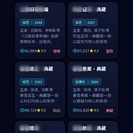
合作演出，影片在情感
纠葛，爱情元素贯穿始
江南旧事新编
失控证词·典藏
日本
院线
泰国
完结
层次与现实质感之间
终，节奏稳健而富有张
游...
力，...
综艺
2018
综艺
2017
主演：
应南风、李宥真 等
主演：
周迅、章子怡 等
《江南旧事新编》由邵
失控证词·典藏是一部
景明执导，应南风、李
以冒险为核心的影视作
宥真领衔主演，是一部
品，围绕危机、反转与
81,984
9.5
67,527
9.5
惊悚
冒险
2018年上映的日本惊悚
人物成长展开，整体节
99:12
91:39
综艺。影片以邻里温情
奏紧凑，值得推荐观
为切入，呈现一段从初
看。
暴雪逃生·典藏
暴雪悬案·典藏
中国
杜比
中国
遇到告别都浸着真实
情...
连载中
综艺
2022
纪录片
2020
主演：
张译、沈腾 等
主演：
张译、章子怡 等
暴雪逃生·典藏是一部
暴雪悬案·典藏是一部
以科幻为核心的影视作
以悬疑为核心的影视作
品，围绕危机、反转与
品，围绕危机、反转与
69,719
9.5
63,820
9.5
科幻
悬疑
人物成长展开，整体节
人物成长展开，整体节
99:17
99:29
奏紧凑，值得推荐观
奏紧凑，值得推荐观
看。
看。
暴雪猎场
无名航线·典藏
美国
杜比
泰国
院线