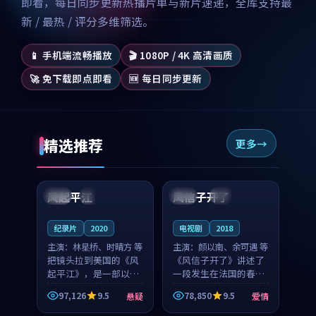
即看，每日同步更新热播片单与新片速递，全库支持最
新 / 最热 / 评分多维筛选。
📱 手机端流畅播放
🎬 1080P / 4K 高清画质
🚀 免下载即点即看
🆕 每日同步更新
精选推荐
更多
99:07
99:21
风起平江
风信子开了
美国
完结
法国
4K
纪录片
2020
电视剧
2018
主演：
林星桥、时晴方 等
主演：
颜以南、余可遇 等
把镜头拉到美国的《风
《风信子开了》讲述了
起平江》，是一部以时
一段发生在法国的春日
光记忆为底色的悬疑作
漫步故事。颜以南饰演
97,126
9.5
78,850
9.5
悬疑
爱情
品。林星桥和时晴方贡
的主角与余可遇的角色
99:53
99:08
献了2020年颇受关注的
因一场意外卷入更深的