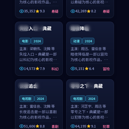
为核心的影视作品，围
以悬疑为核心的影视作
绕危机、反转与人物成
品，围绕危机、反转与
35,352
9.3
42,269
8.2
悬疑
悬疑
长展开，整体节奏紧
人物成长展开，整体节
99:46
99:53
凑，值得推荐观看。
奏紧凑，值得推荐观
看。
失控入口·典藏
暗夜降临
英国
独播
中国
热播
电影
2024
动漫
2024
主演：
梁朝伟、沈腾 等
主演：
周迅、雷佳音 等
失控入口·典藏是一部
暗夜降临是一部以冒险
以科幻为核心的影视作
为核心的影视作品，围
品，围绕危机、反转与
绕危机、反转与人物成
14,573
7.9
5,151
6.4
科幻
冒险
人物成长展开，整体节
长展开，整体节奏紧
99:55
99:51
奏紧凑，值得推荐观
凑，值得推荐观看。
看。
长夜追击
零号之下·典藏
日本
4K
日本
4K
电视剧
2024
电视剧
2024
主演：
雷佳音、沈腾 等
主演：
河正宇、周迅 等
长夜追击是一部以喜剧
零号之下·典藏是一部
为核心的影视作品，围
以犯罪为核心的影视作
绕危机、反转与人物成
品，围绕危机、反转与
51,606
8.8
64,195
9.1
喜剧
犯罪
长展开，整体节奏紧
人物成长展开，整体节