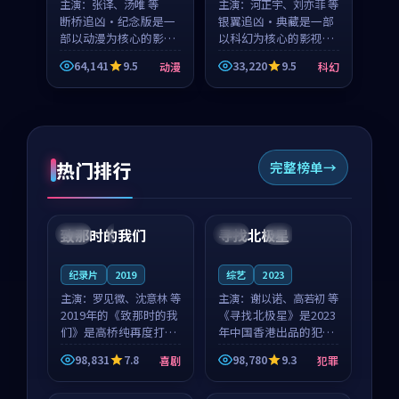
主演：
张译、汤唯 等
主演：
河正宇、刘亦菲 等
断桥追凶·纪念版是一
银翼追凶·典藏是一部
部以动漫为核心的影视
以科幻为核心的影视作
作品，围绕危机、反转
品，围绕危机、反转与
64,141
9.5
33,220
9.5
动漫
科幻
与人物成长展开，整体
人物成长展开，整体节
节奏紧凑，值得推荐观
奏紧凑，值得推荐观
看。
看。
热门排行
完整榜单
99:22
99:18
致那时的我们
寻找北极星
中国
4K
中国
4K
纪录片
2019
综艺
2023
主演：
罗见微、沈意林 等
主演：
谢以诺、高若初 等
2019年的《致那时的我
《寻找北极星》是2023
们》是高桥纯再度打磨
年中国香港出品的犯罪
的喜剧佳作。中国大陆
新作，主创团队希望用
98,831
7.8
98,780
9.3
喜剧
犯罪
的取景与都市寓言的氛
公路冒险的故事让观众
99:44
99:40
围相互成就，罗见微与
停下来想一想。谢以诺