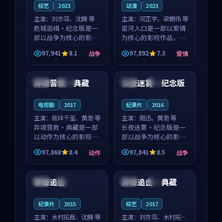
综艺
2023
动漫
2023
主演：
刘亦菲、沈腾 等
主演：
河正宇、梁朝伟 等
危城追缉·纪念版是一
星河入口是一部以爱情
部以战争为核心的影视
为核心的影视作品，围
作品，围绕危机、反转
绕危机、反转与人物成
97,941
8.1
97,892
7.3
战争
爱情
与人物成长展开，整体
长展开，整体节奏紧
99:40
99:20
节奏紧凑，值得推荐观
凑，值得推荐观看。
看。
异境营救·典藏
长夜迷雾·纪念版
英国
杜比
法国
4K
电视剧
2017
纪录片
2016
主演：
易烊千玺、黄渤 等
主演：
周迅、黄渤 等
异境营救·典藏是一部
长夜迷雾·纪念版是一
以动作为核心的影视作
部以战争为核心的影视
品，围绕危机、反转与
作品，围绕危机、反转
97,868
8.4
97,841
8.5
动作
战争
人物成长展开，整体节
与人物成长展开，整体
99:22
99:29
奏紧凑，值得推荐观
节奏紧凑，值得推荐观
看。
看。
寒锋追击
异境追击·典藏
中国
高分
中国
4K
纪录片
2015
综艺
2017
主演：
木村拓哉、沈腾 等
主演：
刘亦菲、木村拓哉