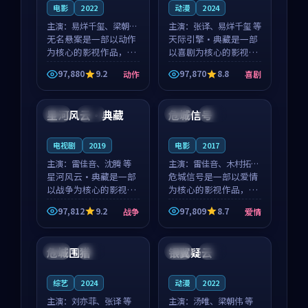
电影
2022
动漫
2024
主演：
易烊千玺、梁朝伟
主演：
张译、易烊千玺 等
等
无名悬案是一部以动作
天际引擎·典藏是一部
为核心的影视作品，围
以喜剧为核心的影视作
绕危机、反转与人物成
品，围绕危机、反转与
97,880
9.2
97,870
8.8
动作
喜剧
长展开，整体节奏紧
人物成长展开，整体节
99:44
95:29
凑，值得推荐观看。
奏紧凑，值得推荐观
看。
星河风云·典藏
危城信号
美国
独播
美国
热播
电视剧
2019
电影
2017
主演：
雷佳音、沈腾 等
主演：
雷佳音、木村拓哉
星河风云·典藏是一部
等
危城信号是一部以爱情
以战争为核心的影视作
为核心的影视作品，围
品，围绕危机、反转与
绕危机、反转与人物成
97,812
9.2
97,809
8.7
战争
爱情
人物成长展开，整体节
长展开，整体节奏紧
99:06
99:53
奏紧凑，值得推荐观
凑，值得推荐观看。
看。
危城围猎
银翼疑云
日本
高分
泰国
杜比
综艺
2024
动漫
2022
主演：
刘亦菲、张译 等
主演：
汤唯、梁朝伟 等