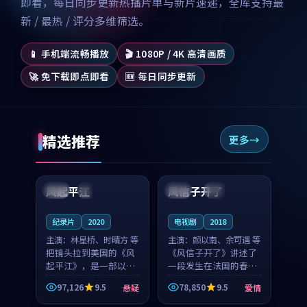
即看，每日同步更新热播片单与新片速递，全库支持最
新 / 最热 / 评分多维筛选。
📱 手机端流畅播放
🎬 1080P / 4K 高清画质
🚀 免下载即点即看
🆕 每日同步更新
精选推荐
更多
99:07
99:21
风起平江
风信子开了
美国
完结
法国
4K
纪录片
2020
电视剧
2018
主演：
林星桥、时晴方 等
主演：
颜以南、余可遇 等
把镜头拉到美国的《风
《风信子开了》讲述了
起平江》，是一部以时
一段发生在法国的春日
光记忆为底色的悬疑作
漫步故事。颜以南饰演
97,126
9.5
78,850
9.5
悬疑
爱情
品。林星桥和时晴方贡
的主角与余可遇的角色
99:53
99:11
献了2020年颇受关注的
因一场意外卷入更深的