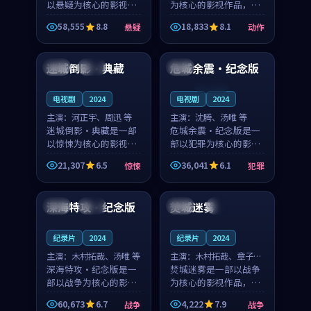
以悬疑为核心的影视作
为核心的影视作品，围
品，围绕危机、反转与
绕危机、反转与人物成
58,555
8.8
18,833
8.1
悬疑
动作
人物成长展开，整体节
长展开，整体节奏紧
99:29
99:25
奏紧凑，值得推荐观
凑，值得推荐观看。
看。
迷城倒影·典藏
危城余震·纪念版
日本
院线
美国
连载中
电视剧
2024
电视剧
2024
主演：
河正宇、周迅 等
主演：
沈腾、汤唯 等
迷城倒影·典藏是一部
危城余震·纪念版是一
以惊悚为核心的影视作
部以犯罪为核心的影视
品，围绕危机、反转与
作品，围绕危机、反转
21,307
6.5
36,041
6.1
惊悚
犯罪
人物成长展开，整体节
与人物成长展开，整体
99:04
99:23
奏紧凑，值得推荐观
节奏紧凑，值得推荐观
看。
看。
深海特攻·纪念版
焚城迷雾
韩国
完结
中国
4K
纪录片
2024
纪录片
2024
主演：
木村拓哉、汤唯 等
主演：
木村拓哉、章子怡
深海特攻·纪念版是一
等
焚城迷雾是一部以战争
部以战争为核心的影视
为核心的影视作品，围
作品，围绕危机、反转
绕危机、反转与人物成
60,673
6.7
4,222
7.9
战争
战争
与人物成长展开，整体
长展开，整体节奏紧