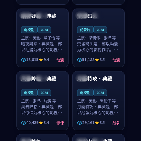
99:57
98:18
节奏紧凑，值得推荐观
凑，值得推荐观看。
看。
暗夜疑踪·典藏
焚城码头
美国
院线
中国
院线
电视剧
2024
纪录片
2024
主演：
黄渤、章子怡 等
主演：
梁朝伟、张译 等
暗夜疑踪·典藏是一部
焚城码头是一部以动漫
以动漫为核心的影视作
为核心的影视作品，围
品，围绕危机、反转与
绕危机、反转与人物成
18,815
9.4
51,188
8.5
动漫
动漫
人物成长展开，整体节
长展开，整体节奏紧
99:55
99:59
奏紧凑，值得推荐观
凑，值得推荐观看。
看。
风暴降临·典藏
月面特攻·典藏
日本
热播
美国
连载中
电视剧
2024
电视剧
2024
主演：
张译、沈腾 等
主演：
黄渤、梁朝伟 等
风暴降临·典藏是一部
月面特攻·典藏是一部
以惊悚为核心的影视作
以战争为核心的影视作
品，围绕危机、反转与
品，围绕危机、反转与
40,439
8.4
29,161
8.5
惊悚
战争
人物成长展开，整体节
人物成长展开，整体节
99:57
99:12
奏紧凑，值得推荐观
奏紧凑，值得推荐观
看。
看。
泰国
泰国
杜比