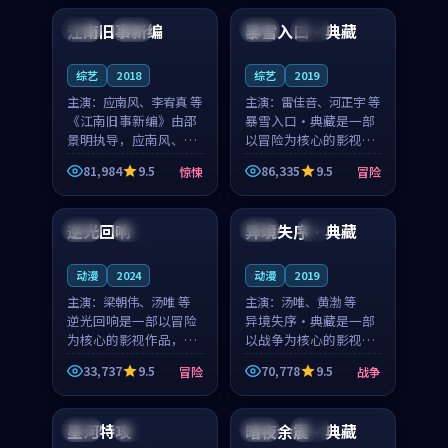
合作演出，影片在情感
纠葛，爱情元素贯穿始
江南旧事新编
暴雪入口·典藏
日本
院线
日本
热播
层次与现实质感之间
终，节奏稳健而富有张
游...
力，...
综艺
2018
综艺
2019
主演：
应南风、李宥真 等
主演：
雷佳音、河正宇 等
《江南旧事新编》由邵
暴雪入口·典藏是一部
景明执导，应南风、李
以冒险为核心的影视作
宥真领衔主演，是一部
品，围绕危机、反转与
81,984
9.5
86,335
9.5
惊悚
冒险
2018年上映的日本惊悚
人物成长展开，整体节
99:22
92:03
综艺。影片以邻里温情
奏紧凑，值得推荐观
为切入，呈现一段从初
看。
逆光回响
异境失序·典藏
中国
杜比
英国
4K
遇到告别都浸着真实
情...
动漫
2024
动漫
2019
主演：
梁朝伟、汤唯 等
主演：
汤唯、黄渤 等
逆光回响是一部以冒险
异境失序·典藏是一部
为核心的影视作品，围
以战争为核心的影视作
绕危机、反转与人物成
品，围绕危机、反转与
33,737
9.5
70,778
9.5
冒险
战争
长展开，整体节奏紧
人物成长展开，整体节
99:51
99:52
凑，值得推荐观看。
奏紧凑，值得推荐观
看。
星河特攻
暗夜余震·典藏
法国
独播
法国
完结