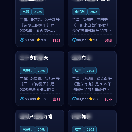
之...
与...
电影
2025
电视剧
2025
主演：
朴艺珍、沐子瑜 等
主演：
邵知白、吉田美琴
《暑期里的列车》是
等
《一封来自首尔的信》
2025年中国香港出品的
是2025年韩国出品的动
科幻新作，主创团队希
漫新作，主创团队希望
80,581
9.4
80,669
9.0
科幻
动漫
望用城市夜归人的故事
用高考往事的故事让观
99:12
99:48
让观众停下来想一想。
众停下来想一想。邵知
朴艺珍领衔，沐子瑜担
白领衔，吉田美琴担任
三十岁的夏天
远方有山
法国
4K
法国
独播
任重要角色，郑书延的
重要角色，谢承南的
叙...
叙...
纪录片
2025
综艺
2025
主演：
韩星澜、陆见鹿 等
主演：
赵砚青、颜以南 等
《三十岁的夏天》是
《远方有山》是2025年
2025年法国出品的喜剧
法国出品的犯罪新作，
新作，主创团队希望用
主创团队希望用高校追
63,044
7.8
64,666
8.2
喜剧
犯罪
深夜电台的故事让观众
梦的故事让观众停下来
99:32
99:08
停下来想一想。韩星澜
想一想。赵砚青领衔，
领衔，陆见鹿担任重要
颜以南担任重要角色，
当时只道是寻常
旧梦如新
泰国
杜比
中国
高分
角色，山田纯一的叙事
山田纯一的叙事节奏
节...
一...
纪录片
2025
综艺
2025