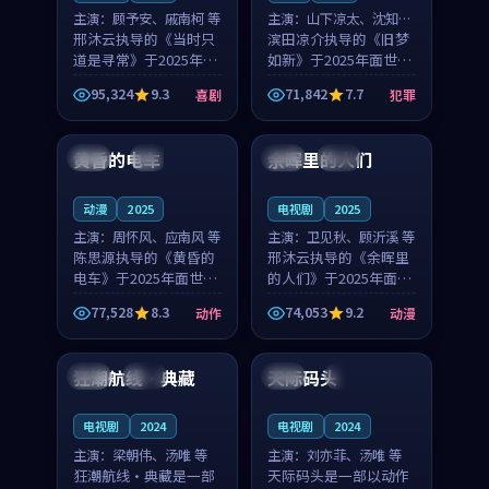
主演：
顾予安、戚南柯 等
主演：
山下凉太、沈知韵
邢沐云执导的《当时只
等
滨田凉介执导的《旧梦
道是寻常》于2025年面
如新》于2025年面世，
世，泰国的城市气质与
中国台湾的城市气质与
95,324
9.3
71,842
7.7
喜剧
犯罪
母女情深的人物心境共
异国相遇的人物心境共
99:20
99:56
同构筑了影片基调。顾
同构筑了影片基调。山
予安、戚南柯用细腻的
下凉太、沈知韵用细腻
黄昏的电车
余晖里的人们
日本
4K
泰国
完结
表演撑起整部喜剧电
的表演撑起整部犯罪
影...
电...
动漫
2025
电视剧
2025
主演：
周怀风、应南风 等
主演：
卫见秋、顾沂溪 等
陈思源执导的《黄昏的
邢沐云执导的《余晖里
电车》于2025年面世，
的人们》于2025年面
日本的城市气质与渔村
世，泰国的城市气质与
77,528
8.3
74,053
9.2
动作
动漫
故事的人物心境共同构
小镇生活的人物心境共
99:41
99:17
筑了影片基调。周怀
同构筑了影片基调。卫
风、应南风用细腻的表
见秋、顾沂溪用细腻的
狂潮航线·典藏
天际码头
法国
杜比
韩国
4K
演撑起整部动作电影，
表演撑起整部动漫电
剧...
影，...
电视剧
2024
电视剧
2024
主演：
梁朝伟、汤唯 等
主演：
刘亦菲、汤唯 等
狂潮航线·典藏是一部
天际码头是一部以动作