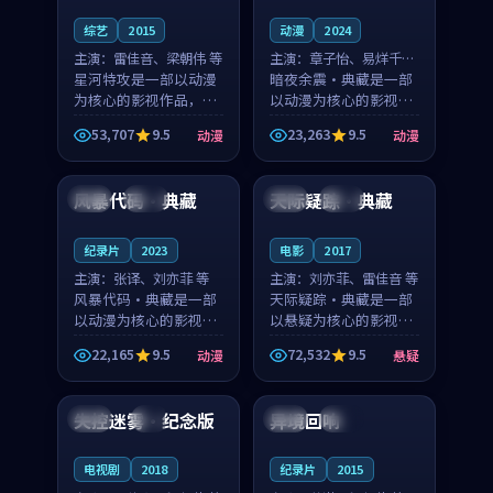
综艺
2015
动漫
2024
主演：
雷佳音、梁朝伟 等
主演：
章子怡、易烊千玺
星河特攻是一部以动漫
等
暗夜余震·典藏是一部
为核心的影视作品，围
以动漫为核心的影视作
绕危机、反转与人物成
品，围绕危机、反转与
53,707
9.5
23,263
9.5
动漫
动漫
长展开，整体节奏紧
人物成长展开，整体节
99:01
91:36
凑，值得推荐观看。
奏紧凑，值得推荐观
看。
风暴代码·典藏
天际疑踪·典藏
中国
院线
美国
杜比
纪录片
2023
电影
2017
主演：
张译、刘亦菲 等
主演：
刘亦菲、雷佳音 等
风暴代码·典藏是一部
天际疑踪·典藏是一部
以动漫为核心的影视作
以悬疑为核心的影视作
品，围绕危机、反转与
品，围绕危机、反转与
22,165
9.5
72,532
9.5
动漫
悬疑
人物成长展开，整体节
人物成长展开，整体节
99:11
99:15
奏紧凑，值得推荐观
奏紧凑，值得推荐观
看。
看。
失控迷雾·纪念版
异境回响
法国
4K
中国
院线
电视剧
2018
纪录片
2015