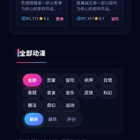
危城围猎是一部以爱情
银翼疑云是一部以冒险
为核心的影视作品，围
为核心的影视作品，围
绕危机、反转与人物成
绕危机、反转与人物成
97,771
9.3
97,757
6.7
爱情
冒险
长展开，整体节奏紧
长展开，整体节奏紧
凑，值得推荐观看。
凑，值得推荐观看。
全部动漫
全部
恋爱
冒险
机甲
日常
悬疑
美食
音乐
武侠
科幻
魔法
奇幻
运动
最新
最热
评分