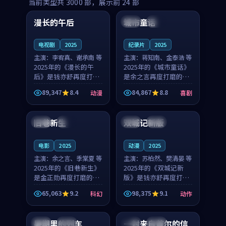
99:16
99:52
当前类型共
3000
部，展示前
24
部
漫长的午后
城市童话
中国
高分
美国
院线
电视剧
2025
纪录片
2025
主演：
李宥真、谢承南 等
主演：
蒋知南、金泰浩 等
2025年的《漫长的午
2025年的《城市童话》
后》是钱亦舒再度打磨
是余之言再度打磨的喜
的动漫佳作。中国大陆
剧佳作。美国的取景与
89,347
8.4
84,867
8.8
动漫
喜剧
的取景与海岛日常的氛
历史战争的氛围相互成
99:04
99:40
围相互成就，李宥真与
就，蒋知南与金泰浩的
谢承南的对手戏自然克
对手戏自然克制，让整
旧巷新生
双城记新版
英国
完结
中国
独播
制，让整部影片在悬念
部影片在悬念与温度
与...
之...
电影
2025
动漫
2025
主演：
余之言、季棠夏 等
主演：
苏柏然、樊清晏 等
2025年的《旧巷新生》
2025年的《双城记新
是金正勋再度打磨的科
版》是钱亦舒再度打磨
幻佳作。英国的取景与
的动作佳作。中国大陆
65,063
9.2
98,375
9.1
科幻
动作
雨夜物语的氛围相互成
的取景与沙漠探险的氛
99:24
99:36
就，余之言与季棠夏的
围相互成就，苏柏然与
对手戏自然克制，让整
樊清晏的对手戏自然克
暑期里的列车
一封来自首尔的信
中国
杜比
韩国
热播
部影片在悬念与温度
制，让整部影片在悬念