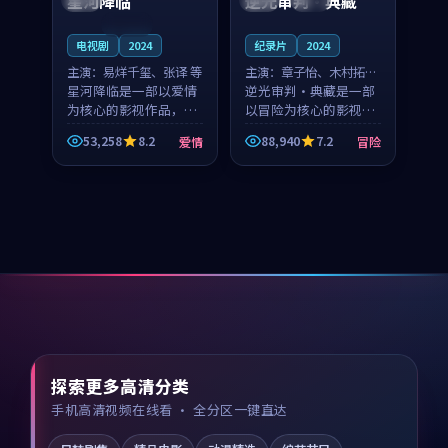
星河降临
逆光审判·典藏
连载中
电视剧
2024
纪录片
2024
主演：
易烊千玺、张译 等
主演：
章子怡、木村拓哉
星河降临是一部以爱情
等
逆光审判·典藏是一部
为核心的影视作品，围
以冒险为核心的影视作
绕危机、反转与人物成
品，围绕危机、反转与
53,258
8.2
88,940
7.2
爱情
冒险
长展开，整体节奏紧
人物成长展开，整体节
凑，值得推荐观看。
奏紧凑，值得推荐观
看。
探索更多高清分类
手机高清视频在线看 · 全分区一键直达