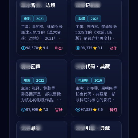
沈意林的对手戏自然克
领衔，高若初担任重要
草木皆兵：边境
双城记新版
泰国
独播
中国
独播
制，让整部影片在悬
角色，戚南柯的叙事
念...
节...
电影
2021
动漫
2025
主演：
莫如初、林星桥 等
主演：
苏柏然、樊清晏 等
邢沐云执导的《草木皆
2025年的《双城记新
兵：边境》于2021年面
版》是钱亦舒再度打磨
世，泰国的城市气质与
的动作佳作。中国大陆
98,570
9.4
98,375
9.1
科幻
动作
校园青春的人物心境共
的取景与沙漠探险的氛
99:18
99:32
同构筑了影片基调。莫
围相互成就，苏柏然与
如初、林星桥用细腻的
樊清晏的对手戏自然克
雾岛回声
长夜代码·典藏
法国
中国
表演撑起整部科幻电
制，让整部影片在悬念
影...
与...
连载中
连载中
电影
2022
电视剧
2016
主演：
张译、黄渤 等
主演：
刘亦菲、梁朝伟 等
雾岛回声是一部以冒险
长夜代码·典藏是一部
为核心的影视作品，围
以科幻为核心的影视作
绕危机、反转与人物成
品，围绕危机、反转与
97,909
7.3
97,889
8.6
冒险
科幻
长展开，整体节奏紧
人物成长展开，整体节
93:33
99:04
凑，值得推荐观看。
奏紧凑，值得推荐观
看。
无名悬案
天际引擎·典藏
中国
热播
泰国
院线