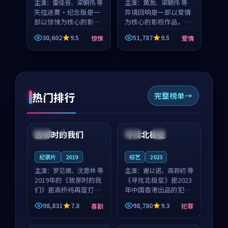
主演：
雷佳音、梁朝伟 等
主演：
黄渤、梁朝伟 等
失控迷雾·纪念版是一
异境回响是一部以爱情
部以惊悚为核心的影视
为核心的影视作品，围
作品，围绕危机、反转
绕危机、反转与人物成
30,602
9.5
51,787
9.5
惊悚
爱情
与人物成长展开，整体
长展开，整体节奏紧
节奏紧凑，值得推荐观
凑，值得推荐观看。
看。
热门排行
完整榜单
99:22
99:18
致那时的我们
寻找北极星
中国
4K
中国
4K
纪录片
2019
综艺
2023
主演：
罗见微、沈意林 等
主演：
谢以诺、高若初 等
2019年的《致那时的我
《寻找北极星》是2023
们》是高桥纯再度打磨
年中国香港出品的犯罪
的喜剧佳作。中国大陆
新作，主创团队希望用
98,831
7.8
98,780
9.3
喜剧
犯罪
的取景与都市寓言的氛
公路冒险的故事让观众
99:44
99:40
围相互成就，罗见微与
停下来想一想。谢以诺