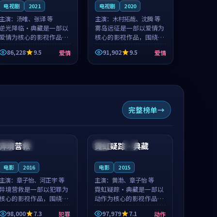
电视剧
2021
电视剧
2020
主演：
汤唯、张译 等
主演：
木村拓哉、沈腾 等
逆光降临·典藏是一部以
雾岛远征是一部以爱情为
爱情为核心的影视作品，
核心的影视作品，围绕危
围绕危机、反转与人物成
机、反转与人物成长展
86,228
9.5
91,902
9.5
爱情
爱情
长展开，整体节奏紧凑，
开，整体节奏紧凑，值得
值得推荐观看。
推荐观看。
完整榜单
99:44
99:12
异境营救
霓虹疑踪·典藏
中国
连载中
中国
完结
电影
2016
电影
2015
主演：
章子怡、河正宇 等
主演：
黄渤、章子怡 等
异境营救是一部以犯罪为
霓虹疑踪·典藏是一部以
核心的影视作品，围绕危
动作为核心的影视作品，
机、反转与人物成长展
围绕危机、反转与人物成
98,000
7.3
97,979
7.1
犯罪
动作
开，整体节奏紧凑，值得
长展开，整体节奏紧凑，