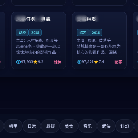
筑了影片基调。莫如初、
就，苏柏然与樊清晏的对
99:12
99:28
林星桥用细腻的表演撑起
手戏自然克制，让整部影
整部科幻电影...
片在悬念与...
风暴任务·典藏
焚城档案
法国
独播
英国
完结
动漫
2018
综艺
2016
主演：
木村拓哉、周迅 等
主演：
周迅、黄渤 等
风暴任务·典藏是一部以
焚城档案是一部以犯罪为
惊悚为核心的影视作品，
核心的影视作品，围绕危
围绕危机、反转与人物成
机、反转与人物成长展
97,933
9.2
97,821
7.4
幻
惊悚
犯罪
长展开，整体节奏紧凑，
开，整体节奏紧凑，值得
值得推荐观看。
推荐观看。
机甲
日常
悬疑
美食
音乐
武侠
科幻