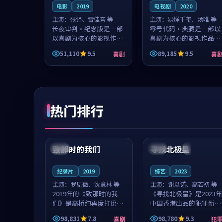
电影
2019
电视剧
2020
主演：
张译、雷佳音 等
主演：
易烊千玺、汤唯 等
长夜审判·纪念版是一部
零号代码·典藏是一部以
以喜剧为核心的影视作
喜剧为核心的影视作品，
品，围绕危机、反转与人
围绕危机、反转与人物成
51,110
9.5
89,185
9.5
喜剧
喜
物成长展开，整体节奏紧
长展开，整体节奏紧凑，
凑，值得推荐观看。
值得推荐观看。
热门排行
99:22
99:18
致那时的我们
寻找北极星
中国
4K
中国
4K
纪录片
2019
综艺
2023
主演：
罗见微、沈意林 等
主演：
谢以诺、高若初 等
2019年的《致那时的我
《寻找北极星》是2023年
们》是高桥纯再度打磨的
中国香港出品的犯罪新
喜剧佳作。中国大陆的取
作，主创团队希望用公路
98,831
7.8
98,780
9.3
喜剧
犯
景与都市寓言的氛围相互
冒险的故事让观众停下来