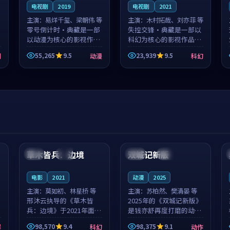
电视剧
2019
电视剧
2021
主演：
易烊千玺、梁朝伟 等
主演：
木村拓哉、刘亦菲 等
零号倒计时·典藏是一部
失控交锋·典藏是一部以
以动漫为核心的影视作
科幻为核心的影视作品，
品，围绕危机、反转与人
围绕危机、反转与人物成
55,265
9.5
23,939
9.5
剧
动漫
科幻
物成长展开，整体节奏紧
长展开，整体节奏紧凑，
凑，值得推荐观看。
值得推荐观看。
99:44
99:40
草木皆兵：边境
双城记新版
泰国
独播
中国
独播
电影
2021
动漫
2025
主演：
莫如初、林星桥 等
主演：
苏柏然、樊清晏 等
邢沐云执导的《草木皆
2025年的《双城记新版》
兵：边境》于2021年面
是钱亦舒再度打磨的动作
世，泰国的城市气质与校
佳作。中国大陆的取景与
98,570
9.4
98,375
9.1
罪
科幻
动作
园青春的人物心境共同构
沙漠探险的氛围相互成