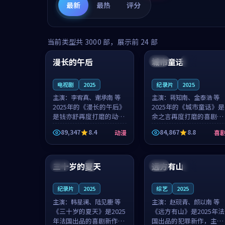
最新
最热
评分
99:16
99:52
当前类型共
3000
部，展示前
24
部
漫长的午后
城市童话
中国
高分
美国
院线
电视剧
2025
纪录片
2025
主演：
李宥真、谢承南 等
主演：
蒋知南、金泰浩 等
2025年的《漫长的午后》
2025年的《城市童话》是
是钱亦舒再度打磨的动漫
余之言再度打磨的喜剧佳
佳作。中国大陆的取景与
作。美国的取景与历史战
89,347
8.4
84,867
8.8
动漫
喜
海岛日常的氛围相互成
争的氛围相互成就，蒋知
就，李宥真与谢承南的对
南与金泰浩的对手戏自然
99:12
99:48
手戏自然克制，让整部影
克制，让整部影片在悬念
片在悬念与...
与温度之...
三十岁的夏天
远方有山
法国
4K
法国
独播
纪录片
2025
综艺
2025
主演：
韩星澜、陆见鹿 等
主演：
赵砚青、颜以南 等
《三十岁的夏天》是2025
《远方有山》是2025年法
年法国出品的喜剧新作，
国出品的犯罪新作，主创