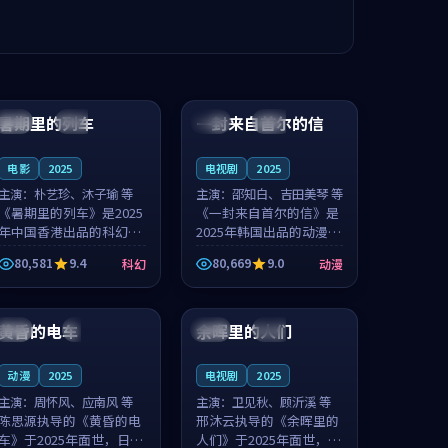
99:24
99:36
暑期里的列车
一封来自首尔的信
中国
杜比
韩国
热播
电影
2025
电视剧
2025
主演：
朴艺珍、沐子瑜 等
主演：
邵知白、吉田美琴 等
《暑期里的列车》是2025
《一封来自首尔的信》是
年中国香港出品的科幻新
2025年韩国出品的动漫新
作，主创团队希望用城市
作，主创团队希望用高考
80,581
9.4
80,669
9.0
科幻
动漫
夜归人的故事让观众停下
往事的故事让观众停下来
来想一想。朴艺珍领衔，
想一想。邵知白领衔，吉
99:20
99:56
沐子瑜担任重要角色，郑
田美琴担任重要角色，谢
书延的叙...
承南的叙...
黄昏的电车
余晖里的人们
日本
4K
泰国
完结
动漫
2025
电视剧
2025
主演：
周怀风、应南风 等
主演：
卫见秋、顾沂溪 等
陈思源执导的《黄昏的电
邢沐云执导的《余晖里的
车》于2025年面世，日本
人们》于2025年面世，泰