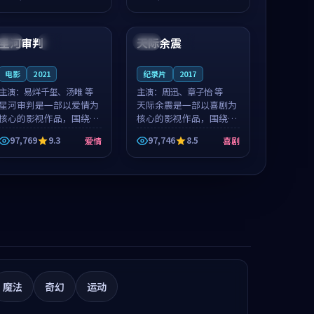
推荐观看。
值得推荐观看。
99:02
96:48
星河审判
天际余震
韩国
院线
美国
4K
电影
2021
纪录片
2017
主演：
易烊千玺、汤唯 等
主演：
周迅、章子怡 等
星河审判是一部以爱情为
天际余震是一部以喜剧为
核心的影视作品，围绕危
核心的影视作品，围绕危
机、反转与人物成长展
机、反转与人物成长展
97,769
9.3
97,746
8.5
爱情
喜剧
开，整体节奏紧凑，值得
开，整体节奏紧凑，值得
推荐观看。
推荐观看。
魔法
奇幻
运动