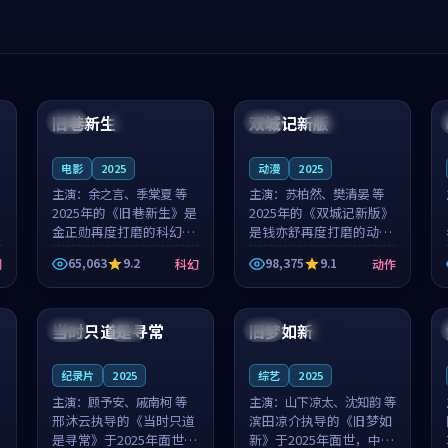
99:04
99:40
旧巷新生
双城记新版
英国
完结
中国
独播
电影
2025
动漫
2025
主演：
余之言、季棠夏 等
主演：
苏柏然、樊清晏 等
2025年的《旧巷新生》是
2025年的《双城记新版》
金正勋再度打磨的科幻佳
是钱亦舒再度打磨的动作
作。英国的取景与雨夜物
佳作。中国大陆的取景与
65,063
9.2
98,375
9.1
剧
科幻
动作
语的氛围相互成就，余之
沙漠探险的氛围相互成
言与季棠夏的对手戏自然
就，苏柏然与樊清晏的对
99:32
99:08
克制，让整部影片在悬念
手戏自然克制，让整部影
与温度之...
片在悬念与...
当时只道是寻常
旧梦如新
泰国
杜比
中国
高分
纪录片
2025
综艺
2025
主演：
顾予安、戚南柯 等
主演：
山下凉太、沈知韵 等
邢沐云执导的《当时只道
滨田凉介执导的《旧梦如
是寻常》于2025年面世，
新》于2025年面世，中国