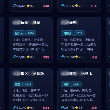
泰国的城市气质与母女情
台湾的城市气质与异国相
95,324
9.3
71,842
7.7
罪
喜剧
犯罪
深的人物心境共同构筑了
遇的人物心境共同构筑了
影片基调。顾予安、戚南
影片基调。山下凉太、沈
99:34
99:22
柯用细腻的表演撑起整部
知韵用细腻的表演撑起整
喜剧电影...
部犯罪电...
迷城玩家·典藏
焚城营救
法国
独播
中国
杜比
纪录片
2024
电视剧
2024
主演：
梁朝伟、张译 等
主演：
易烊千玺、沈腾 等
迷城玩家·典藏是一部以
焚城营救是一部以动漫为
爱情为核心的影视作品，
核心的影视作品，围绕危
围绕危机、反转与人物成
机、反转与人物成长展
46,989
8.8
74,460
7.1
罪
爱情
动漫
长展开，整体节奏紧凑，
开，整体节奏紧凑，值得
值得推荐观看。
推荐观看。
99:27
99:30
长夜追凶·纪念版
危城迷雾·纪念版
日本
杜比
韩国
热播
综艺
2024
电影
2024
主演：
沈腾、周迅 等
主演：
雷佳音、周迅 等
长夜追凶·纪念版是一部
危城迷雾·纪念版是一部
以科幻为核心的影视作
以喜剧为核心的影视作
品，围绕危机、反转与人
品，围绕危机、反转与人
59,140
6.4
25,478
8.5
险
科幻
喜剧
物成长展开，整体节奏紧
物成长展开，整体节奏紧