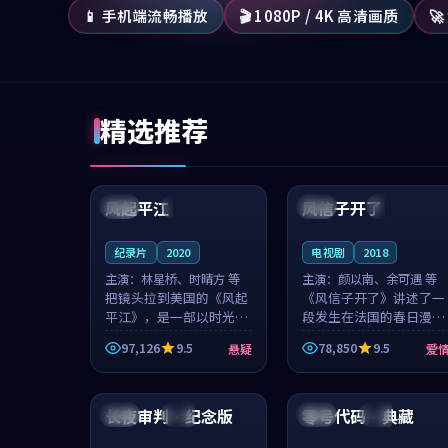
📱 手机端流畅播放
🎬 1080P / 4K 高清画质

精选推荐
99:07
99:21
风起平江
风信子开了
美国
完结
法国
4K
纪录片
2020
电视剧
2018
主演：
林星桥、时晴方 等
主演：
颜以南、余可遇 等
把镜头拉到美国的《风起
《风信子开了》讲述了一
平江》，是一部以时光记
段发生在法国的春日漫步
忆为底色的悬疑作品。林
故事。颜以南饰演的主角
97,126
9.5
78,850
9.5
悬疑
爱
星桥和时晴方贡献了2020
与余可遇的角色因一场意
年颇受关注的合作演出，
外卷入更深的纠葛，爱情
99:34
99:20
影片在情感层次与现实质
元素贯穿始终，节奏稳健
感之间游...
而富有张力，...
长夜审判·纪念版
零号代码·典藏
法国
高分
中国
杜比