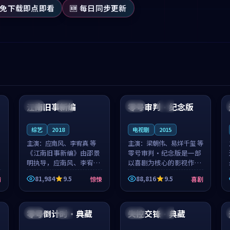
 免下载即点即看
🆕 每日同步更新
99:53
99:39
江南旧事新编
零号审判·纪念版
日本
院线
日本
院线
综艺
2018
电视剧
2015
主演：
应南风、李宥真 等
主演：
梁朝伟、易烊千玺 等
《江南旧事新编》由邵景
零号审判·纪念版是一部
明执导，应南风、李宥真
以喜剧为核心的影视作
领衔主演，是一部2018年
品，围绕危机、反转与人
81,984
9.5
88,816
9.5
情
惊悚
喜剧
上映的日本惊悚综艺。影
物成长展开，整体节奏紧
片以邻里温情为切入，呈
凑，值得推荐观看。
99:14
99:40
现一段从初遇到告别都浸
着真实情...
零号倒计时·典藏
失控交锋·典藏
日本
杜比
日本
高分