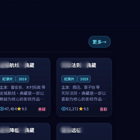
更多
99:58
93:42
迷城航线·典藏
天际法则·典藏
中国
完结
韩国
独播
纪录片
2018
纪录片
2019
主演：
雷佳音、木村拓哉 等
主演：
周迅、章子怡 等
迷城航线·典藏是一部以
天际法则·典藏是一部以
悬疑为核心的影视作品，
喜剧为核心的影视作品，
围绕危机、反转与人物成
围绕危机、反转与人物成
47,454
9.5
52,271
9.5
悬疑
喜剧
长展开，整体节奏紧凑，
长展开，整体节奏紧凑，
值得推荐观看。
值得推荐观看。
99:31
99:45
逆光降临·典藏
雾岛远征
中国
独播
中国
完结