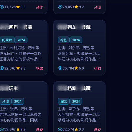
的城市气质与渔村故事的
国的城市气质与小镇生活
77,528
8.3
74,053
9.2
动作
动漫
人物心境共同构筑了影片
的人物心境共同构筑了影
基调。周怀风、应南风用
片基调。卫见秋、顾沂溪
99:19
99:20
细腻的表演撑起整部动作
用细腻的表演撑起整部动
电影，剧...
漫电影，...
逆光回声·典藏
暗夜列车·典藏
法国
热播
中国
院线
纪录片
2024
综艺
2024
主演：
木村拓哉、汤唯 等
主演：
刘亦菲、周迅 等
逆光回声·典藏是一部以
暗夜列车·典藏是一部以
犯罪为核心的影视作品，
科幻为核心的影视作品，
围绕危机、反转与人物成
围绕危机、反转与人物成
32,045
7.3
86,784
6.0
犯罪
科幻
长展开，整体节奏紧凑，
长展开，整体节奏紧凑，
值得推荐观看。
值得推荐观看。
99:19
99:56
异境玩家
天际档案·典藏
中国
高分
韩国
热播
动漫
2024
综艺
2024
主演：
张译、汤唯 等
主演：
章子怡、周迅 等
异境玩家是一部以悬疑为
天际档案·典藏是一部以
核心的影视作品，围绕危
悬疑为核心的影视作品，
机、反转与人物成长展
围绕危机、反转与人物成
95,947
7.2
82,574
9.3
悬疑
悬疑
开，整体节奏紧凑，值得
长展开，整体节奏紧凑，