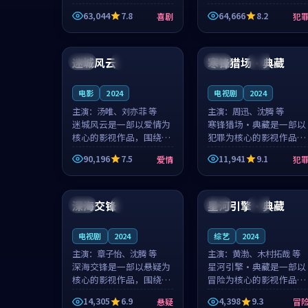
主创团队希望用深夜电台
团队希望用高校追梦的故
63,044
7.8
64,666
8.2
喜剧
犯
的故事让观众停下来想一
事让观众停下来想一想。
想。韩星澜领衔，陆见鹿
赵砚青领衔，颜以南担任
99:15
99:53
担任重要角色，山田纯一
重要角色，山田纯一的叙
的叙事节...
事节奏一...
迷城风云
寒锋猎场·典藏
中国
热播
中国
完结
电影
2024
电视剧
2024
主演：
汤唯、刘亦菲 等
主演：
周迅、沈腾 等
迷城风云是一部以爱情为
寒锋猎场·典藏是一部以
核心的影视作品，围绕危
犯罪为核心的影视作品，
机、反转与人物成长展
围绕危机、反转与人物成
90,196
7.5
11,941
9.1
爱情
犯
开，整体节奏紧凑，值得
长展开，整体节奏紧凑，
推荐观看。
值得推荐观看。
99:22
99:35
深海交锋
星河引擎·典藏
美国
高分
泰国
独播
电视剧
2024
综艺
2024
主演：
章子怡、沈腾 等
主演：
黄渤、木村拓哉 等
深海交锋是一部以悬疑为
星河引擎·典藏是一部以
核心的影视作品，围绕危
冒险为核心的影视作品，
机、反转与人物成长展
围绕危机、反转与人物成
14,305
6.9
4,398
9.3
悬疑
冒
开，整体节奏紧凑，值得
长展开，整体节奏紧凑，