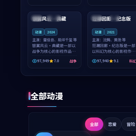
成就，罗见微与沈意林的
想一想。谢以诺领衔，高
99:51
95:49
对手戏自然克制，让整部
若初担任重要角色，戚南
影片在悬念...
柯的叙事节...
银翼风云·典藏
狂潮回廊·纪念版
法国
连载中
中国
热播
动漫
2024
动漫
2021
主演：
雷佳音、易烊千玺 等
主演：
沈腾、黄渤 等
银翼风云·典藏是一部以
狂潮回廊·纪念版是一部
战争为核心的影视作品，
以科幻为核心的影视作
围绕危机、反转与人物成
品，围绕危机、反转与人
97,949
7.0
97,940
9.1
战争
科
长展开，整体节奏紧凑，
物成长展开，整体节奏紧
值得推荐观看。
凑，值得推荐观看。
全部动漫
全部
恋爱
冒险