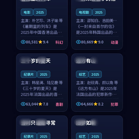
之...
与...
电影
2025
电视剧
2025
主演：
朴艺珍、沐子瑜 等
主演：
邵知白、吉田美琴
《暑期里的列车》是
等
《一封来自首尔的信》
2025年中国香港出品的
是2025年韩国出品的动
科幻新作，主创团队希
漫新作，主创团队希望
80,581
9.4
80,669
9.0
科幻
动漫
望用城市夜归人的故事
用高考往事的故事让观
99:12
99:48
让观众停下来想一想。
众停下来想一想。邵知
朴艺珍领衔，沐子瑜担
白领衔，吉田美琴担任
三十岁的夏天
远方有山
法国
4K
法国
独播
任重要角色，郑书延的
重要角色，谢承南的
叙...
叙...
纪录片
2025
综艺
2025
主演：
韩星澜、陆见鹿 等
主演：
赵砚青、颜以南 等
《三十岁的夏天》是
《远方有山》是2025年
2025年法国出品的喜剧
法国出品的犯罪新作，
新作，主创团队希望用
主创团队希望用高校追
63,044
7.8
64,666
8.2
喜剧
犯罪
深夜电台的故事让观众
梦的故事让观众停下来
99:32
99:08
停下来想一想。韩星澜
想一想。赵砚青领衔，
领衔，陆见鹿担任重要
颜以南担任重要角色，
当时只道是寻常
旧梦如新
泰国
杜比
中国
高分
角色，山田纯一的叙事
山田纯一的叙事节奏
节...
一...
纪录片
2025
综艺
2025