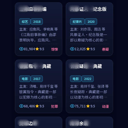
合作演出，影片在情感
纠葛，爱情元素贯穿始
江南旧事新编
风暴证人·纪念版
日本
院线
韩国
完结
层次与现实质感之间
终，节奏稳健而富有张
游...
力，...
综艺
2018
纪录片
2020
主演：
应南风、李宥真 等
主演：
刘亦菲、周迅 等
《江南旧事新编》由邵
风暴证人·纪念版是一
景明执导，应南风、李
部以悬疑为核心的影视
宥真领衔主演，是一部
作品，围绕危机、反转
81,984
9.5
12,025
9.5
惊悚
悬疑
2018年上映的日本惊悚
与人物成长展开，整体
99:03
99:46
综艺。影片以邻里温情
节奏紧凑，值得推荐观
为切入，呈现一段从初
看。
银翼指令·典藏
长夜疑踪·典藏
中国
独播
中国
高分
遇到告别都浸着真实
情...
电影
2017
电影
2022
主演：
汤唯、易烊千玺 等
主演：
易烊千玺、张译 等
银翼指令·典藏是一部
长夜疑踪·典藏是一部
以犯罪为核心的影视作
以动漫为核心的影视作
品，围绕危机、反转与
品，围绕危机、反转与
68,486
9.5
75,711
9.5
犯罪
动漫
人物成长展开，整体节
人物成长展开，整体节
99:37
99:53
奏紧凑，值得推荐观
奏紧凑，值得推荐观
看。
看。
焚城边界
南港余震
日本
院线
美国
独播