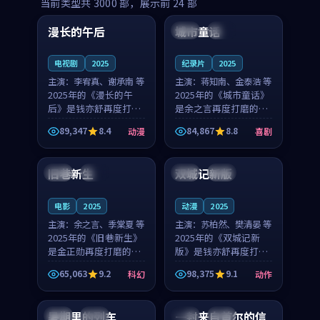
99:16
99:52
当前类型共
3000
部，展示前
24
部
漫长的午后
城市童话
中国
高分
美国
院线
电视剧
2025
纪录片
2025
主演：
李宥真、谢承南 等
主演：
蒋知南、金泰浩 等
2025年的《漫长的午
2025年的《城市童话》
后》是钱亦舒再度打磨
是余之言再度打磨的喜
的动漫佳作。中国大陆
剧佳作。美国的取景与
89,347
8.4
84,867
8.8
动漫
喜剧
的取景与海岛日常的氛
历史战争的氛围相互成
99:04
99:40
围相互成就，李宥真与
就，蒋知南与金泰浩的
谢承南的对手戏自然克
对手戏自然克制，让整
旧巷新生
双城记新版
英国
完结
中国
独播
制，让整部影片在悬念
部影片在悬念与温度
与...
之...
电影
2025
动漫
2025
主演：
余之言、季棠夏 等
主演：
苏柏然、樊清晏 等
2025年的《旧巷新生》
2025年的《双城记新
是金正勋再度打磨的科
版》是钱亦舒再度打磨
幻佳作。英国的取景与
的动作佳作。中国大陆
65,063
9.2
98,375
9.1
科幻
动作
雨夜物语的氛围相互成
的取景与沙漠探险的氛
99:24
99:36
就，余之言与季棠夏的
围相互成就，苏柏然与
对手戏自然克制，让整
樊清晏的对手戏自然克
暑期里的列车
一封来自首尔的信
中国
杜比
韩国
热播
部影片在悬念与温度
制，让整部影片在悬念