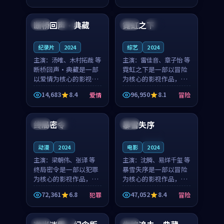
89:11
99:49
凑，值得推荐观看。
凑，值得推荐观看。
断桥回声·典藏
霓虹之下
日本
杜比
法国
热播
纪录片
2024
综艺
2024
主演：
汤唯、木村拓哉 等
主演：
雷佳音、章子怡 等
断桥回声·典藏是一部
霓虹之下是一部以冒险
以爱情为核心的影视作
为核心的影视作品，围
品，围绕危机、反转与
绕危机、反转与人物成
14,683
8.4
96,950
8.1
爱情
冒险
人物成长展开，整体节
长展开，整体节奏紧
99:51
99:08
奏紧凑，值得推荐观
凑，值得推荐观看。
看。
终局密令
暴雪失序
法国
杜比
泰国
连载中
动漫
2024
电影
2024
主演：
梁朝伟、张译 等
主演：
沈腾、易烊千玺 等
终局密令是一部以犯罪
暴雪失序是一部以冒险
为核心的影视作品，围
为核心的影视作品，围
绕危机、反转与人物成
绕危机、反转与人物成
72,361
6.8
47,052
8.4
犯罪
冒险
长展开，整体节奏紧
长展开，整体节奏紧
99:47
99:29
凑，值得推荐观看。
凑，值得推荐观看。
中国
院线
中国