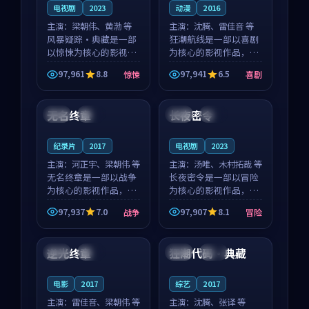
电视剧
2023
动漫
2016
主演：
梁朝伟、黄渤 等
主演：
沈腾、雷佳音 等
风暴疑踪·典藏是一部
狂潮航线是一部以喜剧
以惊悚为核心的影视作
为核心的影视作品，围
品，围绕危机、反转与
绕危机、反转与人物成
97,961
8.8
97,941
6.5
惊悚
喜剧
人物成长展开，整体节
长展开，整体节奏紧
99:57
99:46
奏紧凑，值得推荐观
凑，值得推荐观看。
看。
无名终章
长夜密令
法国
院线
中国
高分
纪录片
2017
电视剧
2023
主演：
河正宇、梁朝伟 等
主演：
汤唯、木村拓哉 等
无名终章是一部以战争
长夜密令是一部以冒险
为核心的影视作品，围
为核心的影视作品，围
绕危机、反转与人物成
绕危机、反转与人物成
97,937
7.0
97,907
8.1
战争
冒险
长展开，整体节奏紧
长展开，整体节奏紧
99:48
99:46
凑，值得推荐观看。
凑，值得推荐观看。
逆光终章
狂潮代码·典藏
韩国
热播
日本
独播
电影
2017
综艺
2017
主演：
雷佳音、梁朝伟 等
主演：
沈腾、张译 等