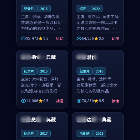
纪录片
2015
综艺
2022
主演：
张译、梁朝伟 等
主演：
刘亦菲、河正宇 等
焚城边界是一部以科幻
南港余震是一部以动作
为核心的影视作品，围
为核心的影视作品，围
绕危机、反转与人物成
绕危机、反转与人物成
95,473
9.5
64,956
9.5
科幻
动作
长展开，整体节奏紧
长展开，整体节奏紧
99:19
99:53
凑，值得推荐观看。
凑，值得推荐观看。
逆光指令·典藏
终局潜伏
日本
4K
中国
4K
纪录片
2015
纪录片
2016
主演：
木村拓哉、易烊千
主演：
黄渤、沈腾 等
玺 等
逆光指令·典藏是一部
终局潜伏是一部以惊悚
以动漫为核心的影视作
为核心的影视作品，围
品，围绕危机、反转与
绕危机、反转与人物成
11,006
9.5
70,850
9.5
动漫
惊悚
人物成长展开，整体节
长展开，整体节奏紧
99:38
99:15
奏紧凑，值得推荐观
凑，值得推荐观看。
看。
白昼悬案·典藏
狂潮边界·典藏
日本
热播
英国
完结
纪录片
2017
电视剧
2022