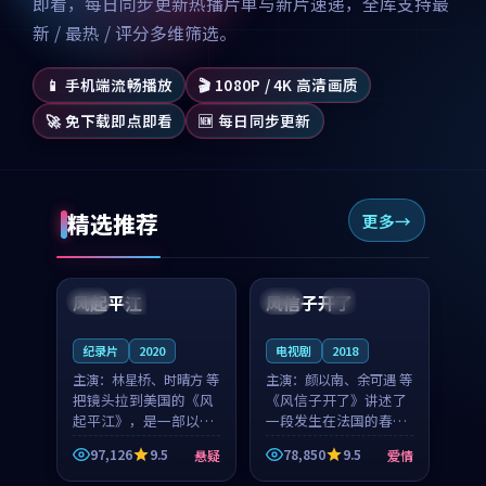
即看，每日同步更新热播片单与新片速递，全库支持最
新 / 最热 / 评分多维筛选。
📱 手机端流畅播放
🎬 1080P / 4K 高清画质
🚀 免下载即点即看
🆕 每日同步更新
精选推荐
更多
99:07
99:21
风起平江
风信子开了
美国
完结
法国
4K
纪录片
2020
电视剧
2018
主演：
林星桥、时晴方 等
主演：
颜以南、余可遇 等
把镜头拉到美国的《风
《风信子开了》讲述了
起平江》，是一部以时
一段发生在法国的春日
光记忆为底色的悬疑作
漫步故事。颜以南饰演
97,126
9.5
78,850
9.5
悬疑
爱情
品。林星桥和时晴方贡
的主角与余可遇的角色
99:53
99:59
献了2020年颇受关注的
因一场意外卷入更深的