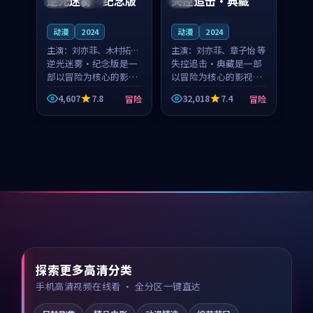
逆光迷雾·纪念版
失控追击·典藏
连载中
动漫
2024
动漫
2024
主演：
刘亦菲、木村拓哉
主演：
刘亦菲、章子怡 等
等
逆光迷雾·纪念版是一
失控追击·典藏是一部
部以冒险为核心的影视
以冒险为核心的影视作
作品，围绕危机、反转
品，围绕危机、反转与
4,607
7.8
32,018
7.4
冒险
冒险
与人物成长展开，整体
人物成长展开，整体节
节奏紧凑，值得推荐观
奏紧凑，值得推荐观
看。
看。
探索更多高清分类
手机高清视频在线看 · 全分区一键直达