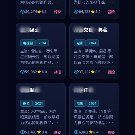
为核心的影视作品，围
为核心的影视作品，围
绕危机、反转与人物成
绕危机、反转与人物成
80,274
8.1
64,238
8.2
惊悚
冒险
长展开，整体节奏紧
长展开，整体节奏紧
99:59
99:11
凑，值得推荐观看。
凑，值得推荐观看。
星河疑云
月面交锋·典藏
美国
4K
中国
4K
电视剧
2024
电影
2024
主演：
雷佳音、汤唯 等
主演：
梁朝伟、周迅 等
星河疑云是一部以动漫
月面交锋·典藏是一部
为核心的影视作品，围
以冒险为核心的影视作
绕危机、反转与人物成
品，围绕危机、反转与
59,962
8.0
37,442
8.9
动漫
冒险
长展开，整体节奏紧
人物成长展开，整体节
99:44
99:58
凑，值得推荐观看。
奏紧凑，值得推荐观
看。
银翼航线
风暴任务
泰国
院线
韩国
热播
综艺
2024
电影
2024
主演：
木村拓哉、刘亦菲
主演：
刘亦菲、汤唯 等
等
银翼航线是一部以悬疑
风暴任务是一部以悬疑
为核心的影视作品，围
为核心的影视作品，围
绕危机、反转与人物成
绕危机、反转与人物成
51,435
9.4
6,801
8.4
悬疑
悬疑
长展开，整体节奏紧
长展开，整体节奏紧