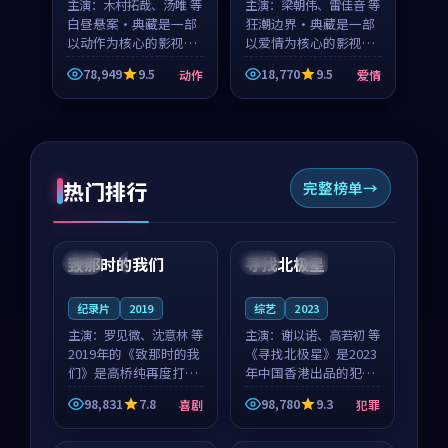
主演：
木村拓哉、汤唯 等
主演：
梁朝伟、雷佳音 等
白昼悬案·典藏是一部
狂潮边界·典藏是一部
以动作为核心的影视作
以爱情为核心的影视作
品，围绕危机、反转与
品，围绕危机、反转与
78,949
9.5
18,770
9.5
动作
爱情
人物成长展开，整体节
人物成长展开，整体节
奏紧凑，值得推荐观
奏紧凑，值得推荐观
看。
看。
热门排行
完整榜单
99:22
99:18
致那时的我们
寻找北极星
中国
4K
中国
4K
纪录片
2019
综艺
2023
主演：
罗见微、沈意林 等
主演：
谢以诺、高若初 等
2019年的《致那时的我
《寻找北极星》是2023
们》是高桥纯再度打磨
年中国香港出品的犯罪
的喜剧佳作。中国大陆
新作，主创团队希望用
98,831
7.8
98,780
9.3
喜剧
犯罪
的取景与都市寓言的氛
公路冒险的故事让观众
99:44
99:40
围相互成就，罗见微与
停下来想一想。谢以诺