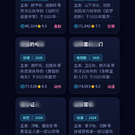
主演：
顾予安、戚南柯 等
主演：
山下凉太、沈知韵
邢沐云执导的《当时只
等
滨田凉介执导的《旧梦
道是寻常》于2025年面
如新》于2025年面世，
世，泰国的城市气质与
中国台湾的城市气质与
95,324
9.3
71,842
7.7
喜剧
犯罪
母女情深的人物心境共
异国相遇的人物心境共
99:20
99:56
同构筑了影片基调。顾
同构筑了影片基调。山
予安、戚南柯用细腻的
下凉太、沈知韵用细腻
黄昏的电车
余晖里的人们
日本
4K
泰国
完结
表演撑起整部喜剧电
的表演撑起整部犯罪
影...
电...
动漫
2025
电视剧
2025
主演：
周怀风、应南风 等
主演：
卫见秋、顾沂溪 等
陈思源执导的《黄昏的
邢沐云执导的《余晖里
电车》于2025年面世，
的人们》于2025年面
日本的城市气质与渔村
世，泰国的城市气质与
77,528
8.3
74,053
9.2
动作
动漫
故事的人物心境共同构
小镇生活的人物心境共
99:53
89:39
筑了影片基调。周怀
同构筑了影片基调。卫
风、应南风用细腻的表
见秋、顾沂溪用细腻的
雾岛证人
迷城营救
中国
高分
中国
完结
演撑起整部动作电影，
表演撑起整部动漫电
剧...
影，...
综艺
2024
动漫
2024
主演：
汤唯、雷佳音 等
主演：
章子怡、沈腾 等
雾岛证人是一部以惊悚
迷城营救是一部以冒险