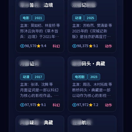
沈意林的对手戏自然克
领衔，高若初担任重要
草木皆兵：边境
双城记新版
泰国
独播
中国
独播
制，让整部影片在悬
角色，戚南柯的叙事
念...
节...
电影
2021
动漫
2025
主演：
莫如初、林星桥 等
主演：
苏柏然、樊清晏 等
邢沐云执导的《草木皆
2025年的《双城记新
兵：边境》于2021年面
版》是钱亦舒再度打磨
世，泰国的城市气质与
的动作佳作。中国大陆
98,570
9.4
98,375
9.1
科幻
动作
校园青春的人物心境共
的取景与沙漠探险的氛
99:57
99:06
同构筑了影片基调。莫
围相互成就，苏柏然与
如初、林星桥用细腻的
樊清晏的对手戏自然克
月面证词
断桥码头·典藏
泰国
独播
日本
表演撑起整部科幻电
制，让整部影片在悬念
影...
与...
连载中
动漫
2017
电视剧
2023
主演：
张译、沈腾 等
主演：
周迅、木村拓哉 等
月面证词是一部以科幻
断桥码头·典藏是一部
为核心的影视作品，围
以动作为核心的影视作
绕危机、反转与人物成
品，围绕危机、反转与
97,975
9.1
97,972
7.2
科幻
动作
长展开，整体节奏紧
人物成长展开，整体节
94:11
99:08
凑，值得推荐观看。
奏紧凑，值得推荐观
看。
风暴疑踪·典藏
狂潮航线
英国
高分
韩国
完结