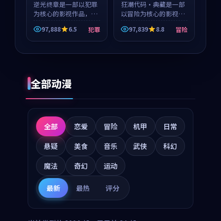
逆光终章是一部以犯罪
狂潮代码·典藏是一部
为核心的影视作品，围
以冒险为核心的影视作
绕危机、反转与人物成
品，围绕危机、反转与
97,888
6.5
97,839
8.8
犯罪
冒险
长展开，整体节奏紧
人物成长展开，整体节
凑，值得推荐观看。
奏紧凑，值得推荐观
看。
全部动漫
全部
恋爱
冒险
机甲
日常
悬疑
美食
音乐
武侠
科幻
魔法
奇幻
运动
最新
最热
评分