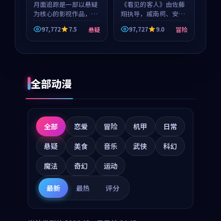
月面追踪是一部以悬疑
《看见的客人》由佐藤
为核心的影视作品，围
翔执导，戚南柯、安星
绕危机、反转与人物成
河领衔主演，是一部
97,772
7.5
97,727
9.0
悬疑
冒险
长展开，整体节奏紧
2018年上映的泰国冒险
凑，值得推荐观看。
动漫。影片以海岸抒情
为切入，呈现一段从初
遇到告别都浸着真实情
绪...
全部动漫
全部
恋爱
冒险
机甲
日常
悬疑
美食
音乐
武侠
科幻
魔法
奇幻
运动
最新
最热
评分