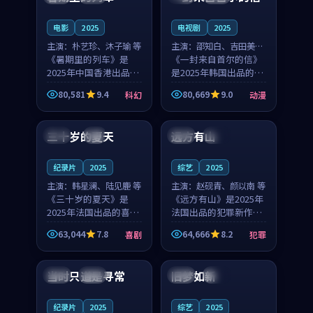
之...
与...
电影
2025
电视剧
2025
主演：
朴艺珍、沐子瑜 等
主演：
邵知白、吉田美琴
《暑期里的列车》是
等
《一封来自首尔的信》
2025年中国香港出品的
是2025年韩国出品的动
科幻新作，主创团队希
漫新作，主创团队希望
80,581
9.4
80,669
9.0
科幻
动漫
望用城市夜归人的故事
用高考往事的故事让观
99:12
99:48
让观众停下来想一想。
众停下来想一想。邵知
朴艺珍领衔，沐子瑜担
白领衔，吉田美琴担任
三十岁的夏天
远方有山
法国
4K
法国
独播
任重要角色，郑书延的
重要角色，谢承南的
叙...
叙...
纪录片
2025
综艺
2025
主演：
韩星澜、陆见鹿 等
主演：
赵砚青、颜以南 等
《三十岁的夏天》是
《远方有山》是2025年
2025年法国出品的喜剧
法国出品的犯罪新作，
新作，主创团队希望用
主创团队希望用高校追
63,044
7.8
64,666
8.2
喜剧
犯罪
深夜电台的故事让观众
梦的故事让观众停下来
99:32
99:08
停下来想一想。韩星澜
想一想。赵砚青领衔，
领衔，陆见鹿担任重要
颜以南担任重要角色，
当时只道是寻常
旧梦如新
泰国
杜比
中国
高分
角色，山田纯一的叙事
山田纯一的叙事节奏
节...
一...
纪录片
2025
综艺
2025