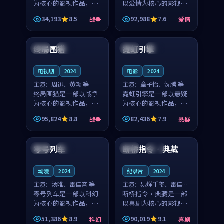
为核心的影视作品，围
以爱情为核心的影视作
绕危机、反转与人物成
品，围绕危机、反转与
34,193
8.5
92,988
7.6
战争
爱情
长展开，整体节奏紧
人物成长展开，整体节
99:56
99:46
凑，值得推荐观看。
奏紧凑，值得推荐观
看。
终局围猎
霓虹引擎
日本
杜比
英国
院线
电视剧
2024
电影
2024
主演：
周迅、黄渤 等
主演：
章子怡、沈腾 等
终局围猎是一部以战争
霓虹引擎是一部以悬疑
为核心的影视作品，围
为核心的影视作品，围
绕危机、反转与人物成
绕危机、反转与人物成
95,824
8.8
82,436
7.9
战争
悬疑
长展开，整体节奏紧
长展开，整体节奏紧
99:24
99:01
凑，值得推荐观看。
凑，值得推荐观看。
零号列车
断桥指令·典藏
法国
院线
英国
热播
动漫
2024
纪录片
2024
主演：
汤唯、雷佳音 等
主演：
易烊千玺、雷佳音
零号列车是一部以科幻
等
断桥指令·典藏是一部
为核心的影视作品，围
以喜剧为核心的影视作
绕危机、反转与人物成
品，围绕危机、反转与
51,386
8.9
90,019
9.1
科幻
喜剧
长展开，整体节奏紧
人物成长展开，整体节