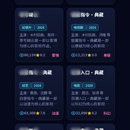
99:18
99:34
凑，值得推荐观看。
奏紧凑，值得推荐观
看。
零号疑云
银翼指令·典藏
英国
杜比
中国
连载中
纪录片
2024
电视剧
2024
主演：
木村拓哉、易烊千
主演：
木村拓哉、汤唯 等
玺 等
零号疑云是一部以爱情
银翼指令·典藏是一部
为核心的影视作品，围
以悬疑为核心的影视作
绕危机、反转与人物成
品，围绕危机、反转与
80,134
6.2
12,213
8.0
爱情
悬疑
长展开，整体节奏紧
人物成长展开，整体节
99:40
99:47
凑，值得推荐观看。
奏紧凑，值得推荐观
看。
白昼指令·典藏
狂潮入口·典藏
中国
高分
日本
连载中
综艺
2024
电影
2024
主演：
黄渤、沈腾 等
主演：
周迅、张译 等
白昼指令·典藏是一部
狂潮入口·典藏是一部
以动漫为核心的影视作
以科幻为核心的影视作
品，围绕危机、反转与
品，围绕危机、反转与
63,306
7.6
32,896
6.2
动漫
科幻
人物成长展开，整体节
人物成长展开，整体节
99:07
94:56
奏紧凑，值得推荐观
奏紧凑，值得推荐观
看。
看。
中国
院线
中国
独播