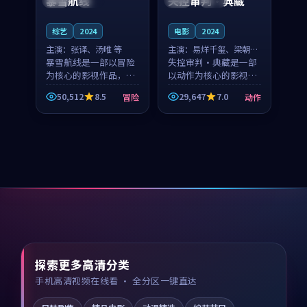
暴雪航线
失控审判·典藏
综艺
2024
电影
2024
主演：
张译、汤唯 等
主演：
易烊千玺、梁朝伟
暴雪航线是一部以冒险
等
失控审判·典藏是一部
为核心的影视作品，围
以动作为核心的影视作
绕危机、反转与人物成
品，围绕危机、反转与
50,512
8.5
29,647
7.0
冒险
动作
长展开，整体节奏紧
人物成长展开，整体节
凑，值得推荐观看。
奏紧凑，值得推荐观
看。
探索更多高清分类
手机高清视频在线看 · 全分区一键直达