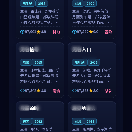
电视剧
2015
动漫
2020
主演：
雷佳音、刘亦菲 等
主演：
沈腾、梁朝伟 等
白昼疑踪是一部以科幻
月面列车是一部以冒险
为核心的影视作品，围
为核心的影视作品，围
绕危机、反转与人物成
绕危机、反转与人物成
97,901
8.9
97,882
9.0
科幻
冒险
长展开，整体节奏紧
长展开，整体节奏紧
99:03
99:46
凑，值得推荐观看。
凑，值得推荐观看。
无名信号
无名入口
英国
独播
泰国
连载中
电影
2015
电视剧
2018
主演：
木村拓哉、周迅 等
主演：
汤唯、易烊千玺 等
无名信号是一部以爱情
无名入口是一部以战争
为核心的影视作品，围
为核心的影视作品，围
绕危机、反转与人物成
绕危机、反转与人物成
97,842
8.0
97,823
8.0
爱情
战争
长展开，整体节奏紧
长展开，整体节奏紧
95:05
99:05
凑，值得推荐观看。
凑，值得推荐观看。
月面追踪
看见的客人
中国
4K
泰国
完结
综艺
2022
动漫
2018
主演：
张译、汤唯 等
主演：
戚南柯、安星河 等