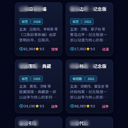
合作演出，影片在情感
纠葛，爱情元素贯穿始
江南旧事新编
雾岛边界·纪念版
日本
院线
英国
杜比
层次与现实质感之间
终，节奏稳健而富有张
游...
力，...
综艺
2018
综艺
2021
主演：
应南风、李宥真 等
主演：
汤唯、章子怡 等
《江南旧事新编》由邵
雾岛边界·纪念版是一
景明执导，应南风、李
部以动漫为核心的影视
宥真领衔主演，是一部
作品，围绕危机、反转
81,984
9.5
17,003
9.5
惊悚
动漫
2018年上映的日本惊悚
与人物成长展开，整体
99:00
99:12
综艺。影片以邻里温情
节奏紧凑，值得推荐观
为切入，呈现一段从初
看。
银翼围猎·典藏
终局档案·纪念版
日本
4K
中国
完结
遇到告别都浸着真实
情...
综艺
2015
电视剧
2021
主演：
黄渤、汤唯 等
主演：
梁朝伟、雷佳音 等
银翼围猎·典藏是一部
终局档案·纪念版是一
以战争为核心的影视作
部以战争为核心的影视
品，围绕危机、反转与
作品，围绕危机、反转
34,198
9.5
68,989
9.5
战争
战争
人物成长展开，整体节
与人物成长展开，整体
99:10
99:39
奏紧凑，值得推荐观
节奏紧凑，值得推荐观
看。
看。
暴雪引擎
长夜代码
韩国
院线
韩国
高分