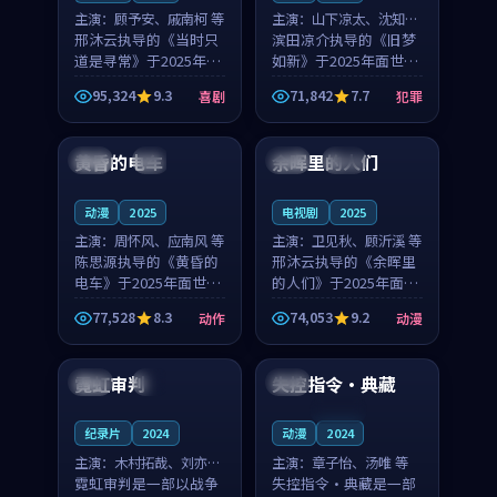
主演：
顾予安、戚南柯 等
主演：
山下凉太、沈知韵
邢沐云执导的《当时只
等
滨田凉介执导的《旧梦
道是寻常》于2025年面
如新》于2025年面世，
世，泰国的城市气质与
中国台湾的城市气质与
95,324
9.3
71,842
7.7
喜剧
犯罪
母女情深的人物心境共
异国相遇的人物心境共
99:20
99:56
同构筑了影片基调。顾
同构筑了影片基调。山
予安、戚南柯用细腻的
下凉太、沈知韵用细腻
黄昏的电车
余晖里的人们
日本
4K
泰国
完结
表演撑起整部喜剧电
的表演撑起整部犯罪
影...
电...
动漫
2025
电视剧
2025
主演：
周怀风、应南风 等
主演：
卫见秋、顾沂溪 等
陈思源执导的《黄昏的
邢沐云执导的《余晖里
电车》于2025年面世，
的人们》于2025年面
日本的城市气质与渔村
世，泰国的城市气质与
77,528
8.3
74,053
9.2
动作
动漫
故事的人物心境共同构
小镇生活的人物心境共
99:39
99:35
筑了影片基调。周怀
同构筑了影片基调。卫
风、应南风用细腻的表
见秋、顾沂溪用细腻的
霓虹审判
失控指令·典藏
法国
4K
法国
演撑起整部动作电影，
表演撑起整部动漫电
剧...
影，...
连载中
纪录片
2024
动漫
2024
主演：
木村拓哉、刘亦菲
主演：
章子怡、汤唯 等
等
霓虹审判是一部以战争
失控指令·典藏是一部