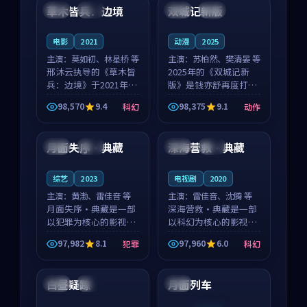
沈意林的对手戏自然克
领衔，高若初担任重要
草木皆兵：边境
双城记新版
泰国
独播
中国
独播
制，让整部影片在悬
角色，戚南柯的叙事
念...
节...
电影
2021
动漫
2025
主演：
莫如初、林星桥 等
主演：
苏柏然、樊清晏 等
邢沐云执导的《草木皆
2025年的《双城记新
兵：边境》于2021年面
版》是钱亦舒再度打磨
世，泰国的城市气质与
的动作佳作。中国大陆
98,570
9.4
98,375
9.1
科幻
动作
校园青春的人物心境共
的取景与沙漠探险的氛
99:21
99:23
同构筑了影片基调。莫
围相互成就，苏柏然与
如初、林星桥用细腻的
樊清晏的对手戏自然克
月面失序·典藏
深海营救·典藏
中国
完结
中国
高分
表演撑起整部科幻电
制，让整部影片在悬念
影...
与...
综艺
2023
电视剧
2020
主演：
黄渤、雷佳音 等
主演：
雷佳音、沈腾 等
月面失序·典藏是一部
深海营救·典藏是一部
以犯罪为核心的影视作
以科幻为核心的影视作
品，围绕危机、反转与
品，围绕危机、反转与
97,982
8.1
97,960
6.0
犯罪
科幻
人物成长展开，整体节
人物成长展开，整体节
99:58
99:51
奏紧凑，值得推荐观
奏紧凑，值得推荐观
看。
看。
白昼疑踪
月面列车
泰国
独播
泰国
连载中