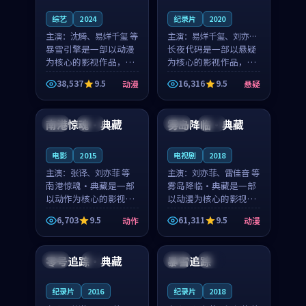
综艺
2024
纪录片
2020
主演：
沈腾、易烊千玺 等
主演：
易烊千玺、刘亦菲
暴雪引擎是一部以动漫
等
长夜代码是一部以悬疑
为核心的影视作品，围
为核心的影视作品，围
绕危机、反转与人物成
绕危机、反转与人物成
38,537
9.5
16,316
9.5
动漫
悬疑
长展开，整体节奏紧
长展开，整体节奏紧
99:34
99:32
凑，值得推荐观看。
凑，值得推荐观看。
南港惊魂·典藏
雾岛降临·典藏
美国
独播
中国
杜比
电影
2015
电视剧
2018
主演：
张译、刘亦菲 等
主演：
刘亦菲、雷佳音 等
南港惊魂·典藏是一部
雾岛降临·典藏是一部
以动作为核心的影视作
以动漫为核心的影视作
品，围绕危机、反转与
品，围绕危机、反转与
6,703
9.5
61,311
9.5
动作
动漫
人物成长展开，整体节
人物成长展开，整体节
99:16
99:25
奏紧凑，值得推荐观
奏紧凑，值得推荐观
看。
看。
零号追踪·典藏
暴雪追踪
英国
4K
中国
高分
纪录片
2016
纪录片
2018