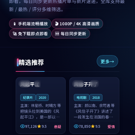
即看，每日同步更新热播片单与新片速递，全库支持最
新 / 最热 / 评分多维筛选。
📱 手机端流畅播放
🎬 1080P / 4K 高清画质
🚀 免下载即点即看
🆕 每日同步更新
精选推荐
更多
99:07
99:21
风起平江
风信子开了
美国
完结
法国
4K
纪录片
2020
电视剧
2018
主演：
林星桥、时晴方 等
主演：
颜以南、余可遇 等
把镜头拉到美国的《风
《风信子开了》讲述了
起平江》，是一部以时
一段发生在法国的春日
光记忆为底色的悬疑作
漫步故事。颜以南饰演
97,126
9.5
78,850
9.5
悬疑
爱情
品。林星桥和时晴方贡
的主角与余可遇的角色
99:53
99:51
献了2020年颇受关注的
因一场意外卷入更深的