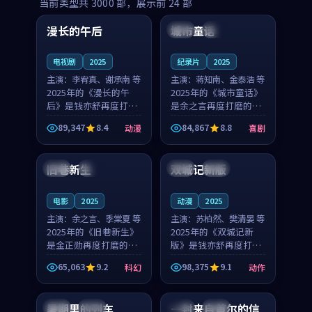
99:16
99:52
当前类型共
3000
部，展示前
24
部
漫长的午后
城市童话
中国
高分
美国
院线
电视剧
2025
纪录片
2025
主演：
李宥真、谢承南 等
主演：
蒋知南、金泰浩 等
2025年的《漫长的午
2025年的《城市童话》
后》是钱亦舒再度打磨
是余之言再度打磨的喜
的动漫佳作。中国大陆
剧佳作。美国的取景与
89,347
8.4
84,867
8.8
动漫
喜剧
的取景与海岛日常的氛
历史战争的氛围相互成
99:04
99:40
围相互成就，李宥真与
就，蒋知南与金泰浩的
谢承南的对手戏自然克
对手戏自然克制，让整
旧巷新生
双城记新版
英国
完结
中国
独播
制，让整部影片在悬念
部影片在悬念与温度
与...
之...
电影
2025
动漫
2025
主演：
余之言、季棠夏 等
主演：
苏柏然、樊清晏 等
2025年的《旧巷新生》
2025年的《双城记新
是金正勋再度打磨的科
版》是钱亦舒再度打磨
幻佳作。英国的取景与
的动作佳作。中国大陆
65,063
9.2
98,375
9.1
科幻
动作
雨夜物语的氛围相互成
的取景与沙漠探险的氛
99:24
99:36
就，余之言与季棠夏的
围相互成就，苏柏然与
对手戏自然克制，让整
樊清晏的对手戏自然克
暑期里的列车
一封来自首尔的信
中国
杜比
韩国
热播
部影片在悬念与温度
制，让整部影片在悬念