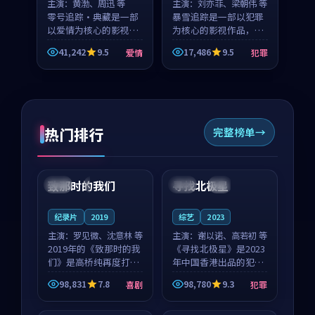
主演：
黄渤、周迅 等
主演：
刘亦菲、梁朝伟 等
零号追踪·典藏是一部
暴雪追踪是一部以犯罪
以爱情为核心的影视作
为核心的影视作品，围
品，围绕危机、反转与
绕危机、反转与人物成
41,242
9.5
17,486
9.5
爱情
犯罪
人物成长展开，整体节
长展开，整体节奏紧
奏紧凑，值得推荐观
凑，值得推荐观看。
看。
热门排行
完整榜单
99:22
99:18
致那时的我们
寻找北极星
中国
4K
中国
4K
纪录片
2019
综艺
2023
主演：
罗见微、沈意林 等
主演：
谢以诺、高若初 等
2019年的《致那时的我
《寻找北极星》是2023
们》是高桥纯再度打磨
年中国香港出品的犯罪
的喜剧佳作。中国大陆
新作，主创团队希望用
98,831
7.8
98,780
9.3
喜剧
犯罪
的取景与都市寓言的氛
公路冒险的故事让观众
99:44
99:40
围相互成就，罗见微与
停下来想一想。谢以诺